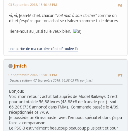
03 Septembre 2018, 13:46:48 PM
#6
vî, vî, Jean-Michel, chacun "
voit midi à son clocher
" comme on
dit et j'espère que ton achat se réalisera comme tu le désires.
Tiens-nous au jus si tu le veux bien.
une partie de ma carrière c'est déroulée là
jmich
07 Septembre 2018, 15:58:01 PM
#7
Dernière édition
: 07 Septembre 2018, 16:58:03 PM par jmich
Bonjour,
Voici mon retour : achat fait auprès de Model Railways Direct
pour un total de 56,88 livres (48,88+8 de frais de port) - soit
66,28€ (73€ annoncé dans TMM). Commande passée le 4/09,
réceptionnée ce 7/09.
Je possède un Grassmaster avec l'embout spécial et donc j'ai pu
faire la comparaison.
Le PSG-3 est vraiment beaucoup beaucoup plus petit et pour