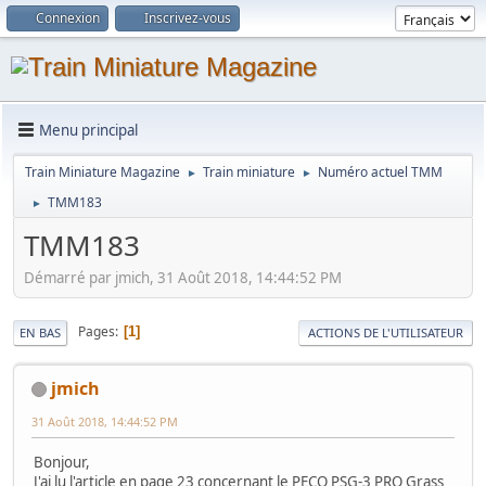
Connexion
Inscrivez-vous
Menu principal
Train Miniature Magazine
Train miniature
Numéro actuel TMM
►
►
TMM183
►
TMM183
Démarré par jmich, 31 Août 2018, 14:44:52 PM
Pages
1
EN BAS
ACTIONS DE L'UTILISATEUR
jmich
31 Août 2018, 14:44:52 PM
Bonjour,
J'ai lu l'article en page 23 concernant le PECO PSG-3 PRO Grass