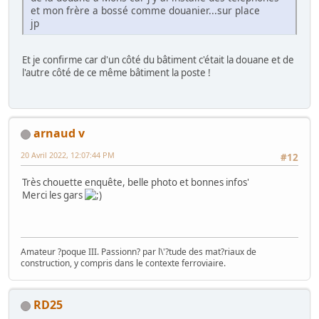
et mon frère a bossé comme douanier...sur place
jp
Et je confirme car d'un côté du bâtiment c'était la douane et de
l'autre côté de ce même bâtiment la poste !
arnaud v
20 Avril 2022, 12:07:44 PM
#12
Très chouette enquête, belle photo et bonnes infos'
Merci les gars
Amateur ?poque III. Passionn? par l\'?tude des mat?riaux de
construction, y compris dans le contexte ferroviaire.
RD25