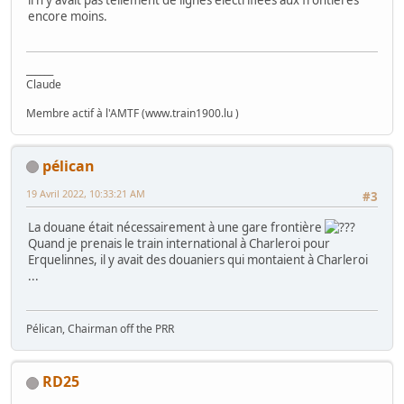
il n'y avait pas tellement de lignes électrifiées aux frontières
encore moins.
______
Claude
Membre actif à l'AMTF (www.train1900.lu )
pélican
19 Avril 2022, 10:33:21 AM
#3
La douane était nécessairement à une gare frontière
Quand je prenais le train international à Charleroi pour
Erquelinnes, il y avait des douaniers qui montaient à Charleroi
...
Pélican, Chairman off the PRR
RD25