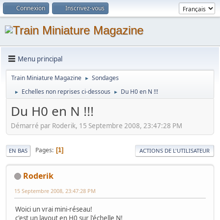
Connexion
Inscrivez-vous
Menu principal
Train Miniature Magazine
Sondages
►
Echelles non reprises ci-dessous
Du H0 en N !!!
►
►
Du H0 en N !!!
Démarré par Roderik, 15 Septembre 2008, 23:47:28 PM
Pages
1
EN BAS
ACTIONS DE L'UTILISATEUR
Roderik
15 Septembre 2008, 23:47:28 PM
Woici un vrai mini-réseau!
c'est un layout en H0 sur l'échelle N!