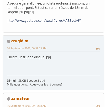
Avec une gare allumée, un château-d'eau, 2 maisons, un
tunnel et un pont. Et tout ça sur un réseau de 13mm de
largeur![:0][:0][:0]
http://www.youtube.com/watch?v=ecMAB8ycbHY
crugidim
16 Septembre 2008, 06:52:35 AM
#1
Encore un truc de dingue! [:p]
Dimitri - SNCB Epoque 3 et 4
Mille questions... Avez-vous les réponses?
zamateur
16 Septembre 2008, 09:15:38 AM
#2