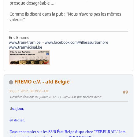
presque désagréable ...
Comme ils disent dans la pub : "Nous n'avons pas les mêmes
valeurs"
Eric Binamé
www.train-tram.be
-
www.facebook.com/VillerssurSambre
www.tramvicinal.be
FREMO e.V. - afd België
30 Juin 2012, 08:39:25 AM
#9
Dernière édition
: 01 Juillet 2012, 11:28:57 AM par triekels henri
B
onjour,
@ didier,
Dossier complet sur les S3/6 État Belge dispo chez "FEBELRAIL" lors