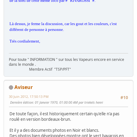
de la sorti de cette même loco par # "RIVAROSSI" #.
Là dessus, je ferme la discussion, car les gout et les couleurs, c'est
différent de personne à personne.
Très cordialement,
Pour toute " INFORMATION " sur tous les Vapeurs encore en service
dans le monde .
Membre Actif "TSP/PFT"
Aviseur
30 Juin 2012, 17:50:13 PM
#10
Dernière édition
: 01 Janvier 1970, 01:00:00 AM par triekels henri
De toute façon, il est historiquement certain qu'elle n'a pas
roulé en version bordeaux-brun.
Et il y a des documents photos en Noir et blancs.
Des photos bien développées montre ont le vert bavarois en