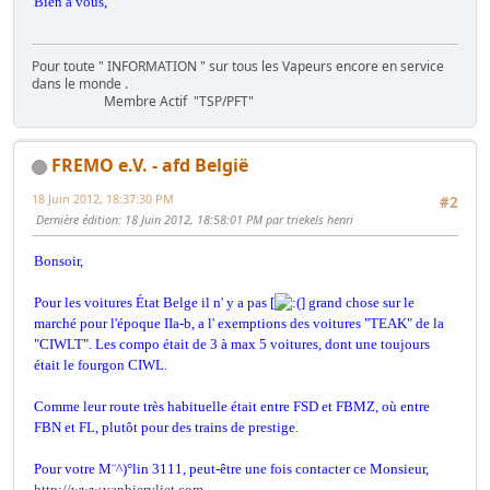
Bien à vous,
Pour toute " INFORMATION " sur tous les Vapeurs encore en service
dans le monde .
Membre Actif "TSP/PFT"
FREMO e.V. - afd België
18 Juin 2012, 18:37:30 PM
#2
Dernière édition
: 18 Juin 2012, 18:58:01 PM par triekels henri
Bonsoir,
Pour les voitures État Belge il n' y a pas [
] grand chose sur le
marché pour l'époque IIa-b, a l' exemptions des voitures "TEAK" de la
"CIWLT". Les compo était de 3 à max 5 voitures, dont une toujours
était le fourgon CIWL.
Comme leur route très habituelle était entre FSD et FBMZ, où entre
FBN et FL, plutôt pour des trains de prestige.
Pour votre M¨^)°lin 3111, peut-être une fois contacter ce Monsieur,
http://www.vanbiervliet.com