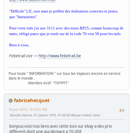
"Difficile" [:I] , non mais je préfère des réalisation correctes et justes,
que "fantaisistes".
Pour votre info j'ai une 3111 avec des roues RP25, comme beaucoup de
mato, obligé parce que je roule sur de la code 70 voir 50 pour les rails.
Bien à vous,
Febelrail voir ->
http://www.febelrail.be
Pour toute " INFORMATION " sur tous les Vapeurs encore en service
dans le monde .
Membre Actif "TSP/PFT"
fabricehecquet
18 Juin 2012, 19:10:31 PM
#3
Dernière édition
: 01 Janvier 1970, 01:00:00 AM par triekels henri
bonjour,voici tois liens avec cette loco sur ebay a des prix
different dont une qui demare a 70.00E