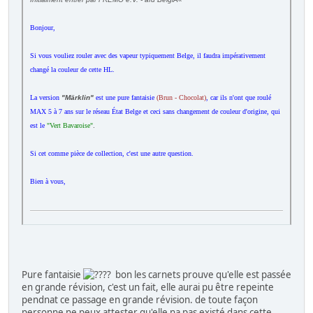
Bonjour,
Si vous vouliez rouler avec des vapeur typiquement Belge, il faudra impérativement
changé la couleur de cette HL.
La version
"Märklin"
est une pure fantaisie
(Brun - Chocolat)
, car ils n'ont que roulé
MAX 5 à 7 ans sur le réseau État Belge et ceci sans changement de couleur d'origine, qui
est le
"Vert Bavaroise"
.
Si cet comme pièce de collection, c'est une autre question.
Bien à vous,
Pure fantaisie
? bon les carnets prouve qu'elle est passée
en grande révision, c'est un fait, elle aurai pu être repeinte
pendnat ce passage en grande révision. de toute façon
personne ne peux attester qu'elle na pas existé dans cette