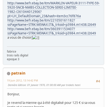
http://www.befr.ebay.be/itm/MARKLIN-VAPEUR-3111-TYPE-59-
5920-SNCB-NMBS-COLLECTION-SERIE-LIMITEE-
1982-/261044012906?
pt=LH_DefaultDomain_23&hash=item3cc76f876a
http://www.befr.ebay.be/itm/221050161182?
ssPageName=STRK:MEWAX:IT&_trksid=p3984.m1438.l2649
http://www.befr.ebay.be/itm/360391153407?
ssPageName=STRK:MEWAX:IT&_trksid=p3984.m1438.l2649
a vous de choisir[
]
fabrice
trois rails digital
epoque 3
patrain
19 Juin 2012, 13:14:42 PM
#4
Dernière édition
: 01 Janvier 1970, 01:00:00 AM par triekels henri
Bonjour,
Je revend la mienne qui à été digitalisé pour 125 € si sa vous
tente et si encore besoin.