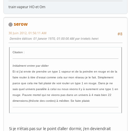
train vapeur HO et Om
serow
30 Juin 2012, 01:56:11 AM
#8
Dernière édition
: 01 Janvier 1970, 01:00:00 AM par triekels henri
Citation :
Initialment entrer par didier
Et si j'ai envie de prendre un type 1 vapeur et de la peindre en rouge et de la
faire rouler à titre d'essai comme cela sur mon réseau je le fait. Simplement
parce que cela me fait plaisir de voir rouler un type 1 en rouge. Dans je ne
sais quel univers paralèle à celui ou nous vivons il y à surement une type 1 en
rouge. Pauvre mortel qui ne vivons pas dans un univers à 4 mais bien 22
dimensions,(théorie des cordes) à méditer. Se faire plaisir.
Si je n'étais pas sur le point d'aller dormir, j'en deviendrait