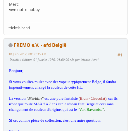
Merci
vive notre hobby
triekels henri
FREMO e.V. - afd België
18 Juin 2012, 08:33:35 AM
#1
Dernière édition
: 01 Janvier 1970, 01:00:00 AM par triekels henri
Bonjour,
Si vous vouliez rouler avec des vapeur typiquement Belge, il faudra
impérativement changé la couleur de cette HL.
La version
"Märklin"
est une pure fantaisie
(Brun - Chocolat)
, car ils
n'ont que roulé MAX 5 à 7 ans sur le réseau État Belge et ceci sans
.
changement de couleur d'origine, qui est le
"Vert Bavaroise"
Si cet comme pièce de collection, c'est une autre question.