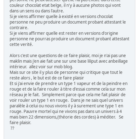
couleur chocolat etat belge, il n'y à aucune photos qui vont
dans un sens ou dans l'autre.
Si je viens affirmer quelle à existé en versions chocolat
personne ne peu produire un document probant attestant le
contraire.
Si je viens affirmer quelle est rester en versions d'origine
personne ne pourras produire un document probant attestant
cette verité.
Alors c'est une questions de ce faire plaisir, moi je n'ai pas une
maklin mais j'en aie fait une sur une base liliput avec anbeillage
intérieur. allez voir sur mob blog.
Mais sur ce site il y plus de personne qui critique que tout le
reste alors , le but est de ce faire plaisir
Et si j'ai envie de prendre un type 1 vapeur et de la peindre en
rouge et de la faire rouler à titre d'essai comme cela sur mon
réseau je le fait. Simplement parce que cela me fait plaisir de
voir rouler un type 1 en rouge. Dans je ne sais quel univers
paralèle à celui ou nous vivons il y à surement une type 1 en
rouge. Pauvre mortel qui ne vivons pas dans un univers à 4
mais bien 22 dimensions,(théorie des cordes) à méditer. Se
faire plaisir.
??