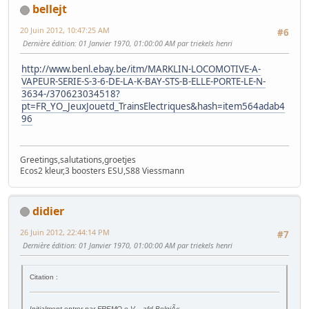
bellejt
20 Juin 2012, 10:47:25 AM
#6
Dernière édition
: 01 Janvier 1970, 01:00:00 AM par triekels henri
http://www.benl.ebay.be/itm/MARKLIN-LOCOMOTIVE-A-
VAPEUR-SERIE-S-3-6-DE-LA-K-BAY-STS-B-ELLE-PORTE-LE-N-
3634-/370623034518?
pt=FR_YO_JeuxJouetd_TrainsElectriques&hash=item564adab4
96
Greetings,salutations,groetjes
Ecos2 kleur,3 boosters ESU,S88 Viessmann
didier
26 Juin 2012, 22:44:14 PM
#7
Dernière édition
: 01 Janvier 1970, 01:00:00 AM par triekels henri
Citation :
Initialment entrer par FREMO e.V. - afd BelgiÃ«