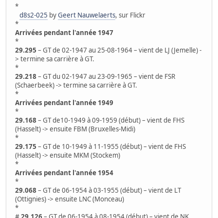
*
d8s2-025
by
Geert Nauwelaerts
, sur Flickr
*
Arrivées pendant l'année 1947
*
29.295
– GT de 02-1947 au 25-08-1964 – vient de LJ (Jemelle) -
> termine sa carrière à GT.
*
29.218
– GT du 02-1947 au 23-09-1965 – vient de FSR
(Schaerbeek) -> termine sa carrière à GT.
*
Arrivées pendant l'année 1949
*
29.168
– GT de10-1949 à 09-1959 (début) – vient de FHS
(Hasselt) -> ensuite FBM (Bruxelles-Midi)
*
29.175
– GT de 10-1949 à 11-1955 (début) – vient de FHS
(Hasselt) -> ensuite MKM (Stockem)
*
Arrivées pendant l'année 1954
*
29.068
– GT de 06-1954 à 03-1955 (début) – vient de LT
(Ottignies) -> ensuite LNC (Monceau)
*
#
29.126
– GT de 06-1954 à 08-1954 (début) – vient de NK