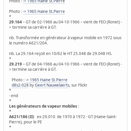
Photo :
-> 1965 Haine St.Pierre
Photo :
-> 1965 Haine St.Pierre
*
29.164
– GT de 02-1966 au 04-10-1966 – vient de FEO (Ronet) -
> termine sa carrière à GT.
nb. Transformée en générateur à vapeur mobile en 1972 sous
le numéro A621/204.
nb. La 29.164 reçoit en 10/62 le HT 25.048 de 29.048 HS.
*
29.219
– GT de 04-1966 au 04-10-1966 – vient de FEO (Ronet) -
> termine sa carrière à GT.
Photo :
-> 1965 Haine St.Pierre
d8s2-028
by
Geert Nauwelaerts
, sur Flickr
*
- end
*
Les générateurs de vapeur mobiles
:
*
A621/186 (II)
ex-29.010 de 1970 à 1972 - GT (Haine-Saint-
Pierre), pour le PE
*