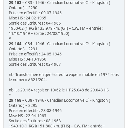
29.163
– CB3 - 1946 - Canadian Locomotive C° - Kingston {
Ontario } – 2290
Prise en effectifs : 09-07-1946
Mise HS : 24-02-1965
Sortie des Ecritures : 04-1965
1950-02 (1 RG à 133.979 km. (GT) – C.W. FM – entrée :
11/10/1949 – sortie : 24/02/1950)
*
29.164
– CB4 - 1946 - Canadian Locomotive C° - Kingston {
Ontario } – 2291
Prise en effectifs : 24-05-1946
Mise HS : 04-10-1966
Sortie des Ecritures : 02-1967
nb. Transformée en générateur à vapeur mobile en 1972 sous
le numéro A621/204.
nb. La 29.164 reçoit en 10/62 le HT 25.048 de 29.048 HS.
*
29.168
– CB8 - 1946 - Canadian Locomotive C° - Kingston {
Ontario } – 2295
Prise en effectifs : 23-08-1946
Mise HS : 22-04-1963
Sortie des Ecritures : 08-1963
1949-10 (1 RG à 151.808 km. (FHS) – C.W. FM : entrée :