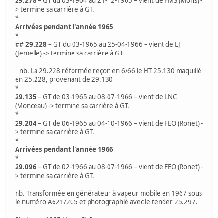
29.278
– GT du 03-1964 au 21-12-1965 – vient de FMS (Mons) -
> termine sa carrière à GT.
*
Arrivées pendant l'année 1965
*
##
29.228
– GT du 03-1965 au 25-04-1966 – vient de LJ
(Jemelle) -> termine sa carrière à GT.
nb. La 29.228 réformée reçoit en 6/66 le HT 25.130 maquillé
en 25.228, provenant de 29.130
*
29.135
– GT de 03-1965 au 08-07-1966 – vient de LNC
(Monceau) -> termine sa carrière à GT.
*
29.204
– GT de 06-1965 au 04-10-1966 – vient de FEO (Ronet) -
> termine sa carrière à GT.
*
Arrivées pendant l'année 1966
*
29.096
– GT de 02-1966 au 08-07-1966 – vient de FEO (Ronet) -
> termine sa carrière à GT.
nb. Transformée en générateur à vapeur mobile en 1967 sous
le numéro A621/205 et photographié avec le tender 25.297.