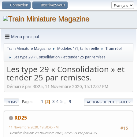
Connexion
Inscrivez-vous
Menu principal
Train Miniature Magazine
Modèles 1/1, taille réelle
Train réel
►
►
Les type 29 « Consolidation » et tender 25 par remises.
►
Les type 29 « Consolidation » et
tender 25 par remises.
Démarré par RD25, 11 Novembre 2020, 15:12:07 PM
1
3
4
5
...
9
Pages
2
EN BAS
ACTIONS DE L'UTILISATEUR
RD25
11 Novembre 2020, 19:50:45 PM
#15
Dernière édition
: 20 Novembre 2020, 22:26:59 PM par RD25