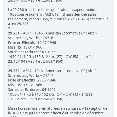
28/01/1950 – sortie : 25/02/1950)
La 29.230 transformée en générateur à vapeur mobile en
1963 sous le numéro : A621/184 (I) mais démolie assez
rapidement, car en 1965, le numéro A621/184 (II) est attribué
à l'ex-29.245.
*
29.231
– AB11 - 1946 - American Locomotive C° { Alco }
Schenectady Works – 74716
Prise en Effectifs : 15-07-1946
Mise HS : 18-01-1966
Sortie des Ecritures : 03-1966
1950-01 (1 RG à 135.812 km. (GT) – C.W. FM – entrée :
23/12/1949 – sortie : 24/01/1950)
*
29.232
– AB12 - 1946 - American Locomotive C° { Alco }
Schenectady Works – 74717
Prise en Effectifs : 29-07-1946
Mise HS : 16-12-1966
Sortie des Ecritures : 04-1967
1950-04 (1 RG à 140.162 km. (GT) – C.W. FM – entrée :
17/03/1950 – sortie : 26/04/1950)
Mises hors service prématurées en écritures. A l'exception de
la HL 29.235 (qui a encore effectué du service en décembre