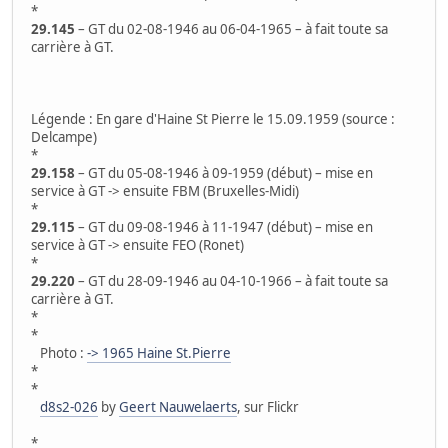
*
29.145
– GT du 02-08-1946 au 06-04-1965 – à fait toute sa
carrière à GT.
Légende : En gare d'Haine St Pierre le 15.09.1959 (source :
Delcampe)
*
29.158
– GT du 05-08-1946 à 09-1959 (début) – mise en
service à GT -> ensuite FBM (Bruxelles-Midi)
*
29.115
– GT du 09-08-1946 à 11-1947 (début) – mise en
service à GT -> ensuite FEO (Ronet)
*
29.220
– GT du 28-09-1946 au 04-10-1966 – à fait toute sa
carrière à GT.
*
*
Photo :
-> 1965 Haine St.Pierre
*
*
d8s2-026
by
Geert Nauwelaerts
, sur Flickr
*