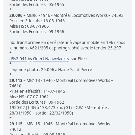
Sortie des Ecritures : 05-1965
*
29.096
– MB96 - 1946 - Montréal Locomotives Works – 74593
Prise en Effectifs : 16-05-1946
Mise HS : 08-07-1966
Sortie des Ecritures : 09-1966
nb. Transformée en générateur à vapeur mobile en 1967 sous
le numéro A621/205 et photographié avec le tender 25.297.
*
d8s2-041
by
Geert Nauwelaerts
, sur Flickr
*
Légende photo : 29.096 à Haine-Saint-Pierre
*
29.113
– MB113 - 1946 - Montréal Locomotives Works –
74610
Prise en effectifs : 11-07-1946
Mise HS : 07-07-1962
Sortie des Ecritures : 09-1962
1950-02 (1 RG à 133.473 km. (GT) – C.W. FM – entrée :
28/01/1950 – sortie : 22/02/1950)
*
29.115
– MB115 - 1946 - Montréal Locomotives Works –
74612
Prise en effectifs : 09-08-1946