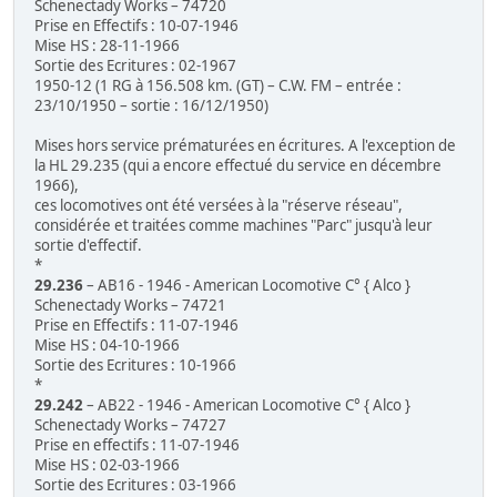
Schenectady Works – 74720
Prise en Effectifs : 10-07-1946
Mise HS : 28-11-1966
Sortie des Ecritures : 02-1967
1950-12 (1 RG à 156.508 km. (GT) – C.W. FM – entrée :
23/10/1950 – sortie : 16/12/1950)
Mises hors service prématurées en écritures. A l'exception de
la HL 29.235 (qui a encore effectué du service en décembre
1966),
ces locomotives ont été versées à la "réserve réseau",
considérée et traitées comme machines "Parc" jusqu'à leur
sortie d'effectif.
*
29.236
– AB16 - 1946 - American Locomotive C° { Alco }
Schenectady Works – 74721
Prise en Effectifs : 11-07-1946
Mise HS : 04-10-1966
Sortie des Ecritures : 10-1966
*
29.242
– AB22 - 1946 - American Locomotive C° { Alco }
Schenectady Works – 74727
Prise en effectifs : 11-07-1946
Mise HS : 02-03-1966
Sortie des Ecritures : 03-1966