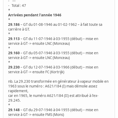
- ---
- Total : 47
*
Arrivées pendant l'année 1946
*
29.186
– GT du 01-08-1946 au 01-02-1962 – à fait toute sa
carrière à GT.
*
29.113
– GT du 11-07-1946 à 03-1955 (début) – mise en
service à GT -> ensuite LNC (Monceau)
*
29.160
– GT du 05-07-1946 à 03-1955 (début) – mise en
service à GT -> ensuite LNC (Monceau)
*
29.230
– GT du 12-07-1946 à 03-1966 (début) – mise en
service à GT -> ensuite FC (Kortrijk)
nb. La 29.230 transformée en générateur à vapeur mobile en
1963 sous le numéro : A621/184 (I) mais démolie assez
rapidement,
car en 1965, le numéro A621/184 (II) est attribué à l'ex-
29.245.
*
29.148
– GT du 29-07-1946 à 04-1955 (début) – mise en
service à GT -> ensuite FMS (Mons)