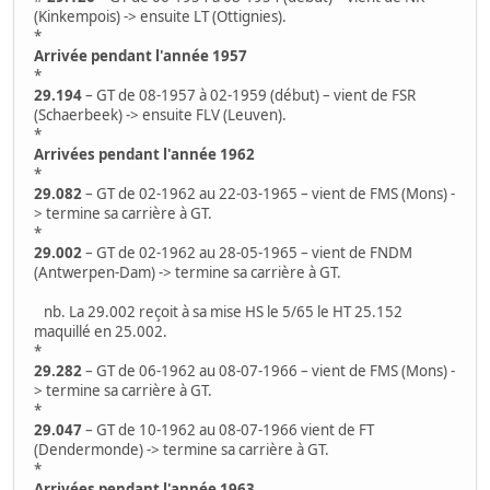
(Kinkempois) -> ensuite LT (Ottignies).
*
Arrivée pendant l'année 1957
*
29.194
– GT de 08-1957 à 02-1959 (début) – vient de FSR
(Schaerbeek) -> ensuite FLV (Leuven).
*
Arrivées pendant l'année 1962
*
29.082
– GT de 02-1962 au 22-03-1965 – vient de FMS (Mons) -
> termine sa carrière à GT.
*
29.002
– GT de 02-1962 au 28-05-1965 – vient de FNDM
(Antwerpen-Dam) -> termine sa carrière à GT.
nb. La 29.002 reçoit à sa mise HS le 5/65 le HT 25.152
maquillé en 25.002.
*
29.282
– GT de 06-1962 au 08-07-1966 – vient de FMS (Mons) -
> termine sa carrière à GT.
*
29.047
– GT de 10-1962 au 08-07-1966 vient de FT
(Dendermonde) -> termine sa carrière à GT.
*
Arrivées pendant l'année 1963