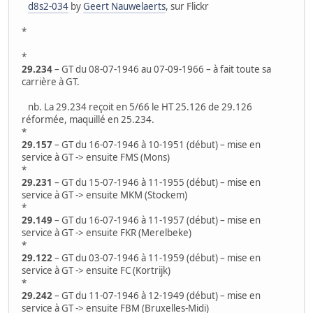
d8s2-034
by
Geert Nauwelaerts
, sur Flickr
*
*
29.234
– GT du 08-07-1946 au 07-09-1966 – à fait toute sa
carrière à GT.
nb. La 29.234 reçoit en 5/66 le HT 25.126 de 29.126
réformée, maquillé en 25.234.
*
29.157
– GT du 16-07-1946 à 10-1951 (début) – mise en
service à GT -> ensuite FMS (Mons)
*
29.231
– GT du 15-07-1946 à 11-1955 (début) – mise en
service à GT -> ensuite MKM (Stockem)
*
29.149
– GT du 16-07-1946 à 11-1957 (début) – mise en
service à GT -> ensuite FKR (Merelbeke)
*
29.122
– GT du 03-07-1946 à 11-1959 (début) – mise en
service à GT -> ensuite FC (Kortrijk)
*
29.242
– GT du 11-07-1946 à 12-1949 (début) – mise en
service à GT -> ensuite FBM (Bruxelles-Midi)