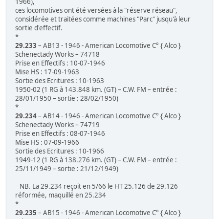
1966),
ces locomotives ont été versées à la "réserve réseau",
considérée et traitées comme machines "Parc" jusqu'à leur
sortie d'effectif.
*
29.233
– AB13 - 1946 - American Locomotive C° { Alco }
Schenectady Works – 74718
Prise en Effectifs : 10-07-1946
Mise HS : 17-09-1963
Sortie des Ecritures : 10-1963
1950-02 (1 RG à 143.848 km. (GT) – C.W. FM – entrée :
28/01/1950 – sortie : 28/02/1950)
*
29.234
– AB14 - 1946 - American Locomotive C° { Alco }
Schenectady Works – 74719
Prise en Effectifs : 08-07-1946
Mise HS : 07-09-1966
Sortie des Ecritures : 10-1966
1949-12 (1 RG à 138.276 km. (GT) – C.W. FM – entrée :
25/11/1949 – sortie : 21/12/1949)
NB. La 29.234 reçoit en 5/66 le HT 25.126 de 29.126
réformée, maquillé en 25.234
*
29.235
– AB15 - 1946 - American Locomotive C° { Alco }