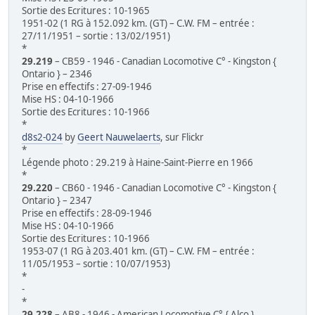
Sortie des Ecritures : 10-1965
1951-02 (1 RG à 152.092 km. (GT) – C.W. FM – entrée :
27/11/1951 – sortie : 13/02/1951)
*
29.219
– CB59 - 1946 - Canadian Locomotive C° - Kingston {
Ontario } – 2346
Prise en effectifs : 27-09-1946
Mise HS : 04-10-1966
Sortie des Ecritures : 10-1966
*
d8s2-024
by
Geert Nauwelaerts
, sur Flickr
*
Légende photo : 29.219 à Haine-Saint-Pierre en 1966
*
29.220
– CB60 - 1946 - Canadian Locomotive C° - Kingston {
Ontario } – 2347
Prise en effectifs : 28-09-1946
Mise HS : 04-10-1966
Sortie des Ecritures : 10-1966
1953-07 (1 RG à 203.401 km. (GT) – C.W. FM – entrée :
11/05/1953 – sortie : 10/07/1953)
*
-
*
29.228
– AB8 - 1946 - American Locomotive C° { Alco }