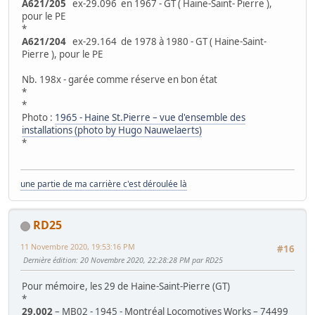
A621/205
ex-29.096 en 1967 - GT ( Haine-Saint- Pierre ),
pour le PE
*
A621/204
ex-29.164 de 1978 à 1980 - GT ( Haine-Saint-
Pierre ), pour le PE
Nb. 198x - garée comme réserve en bon état
*
*
Photo :
1965 - Haine St.Pierre – vue d'ensemble des
installations (photo by Hugo Nauwelaerts)
*
une partie de ma carrière c'est déroulée là
RD25
11 Novembre 2020, 19:53:16 PM
#16
Dernière édition
: 20 Novembre 2020, 22:28:28 PM par RD25
Pour mémoire, les 29 de Haine-Saint-Pierre (GT)
*
29.002
– MB02 - 1945 - Montréal Locomotives Works – 74499